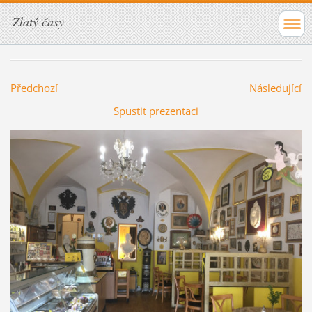
Zlatý časy
Předchozí
Následující
Spustit prezentaci