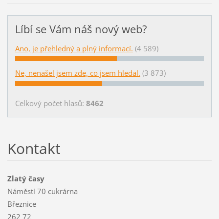
Líbí se Vám náš nový web?
Ano, je přehledný a plný informací.
(4 589)
Ne, nenašel jsem zde, co jsem hledal.
(3 873)
Celkový počet hlasů:
8462
Kontakt
Zlatý časy
Náměstí 70 cukrárna
Březnice
262 72